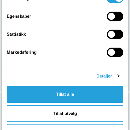
Egenskaper
McIntosh MI128
McIntosh MI254
69 999,-
93 999,-
Statistikk
Markedsføring
Detaljer
McIntosh MI347
McIntosh MI502
99 999,-
79 999,-
Tillat alle
Tillat utvalg