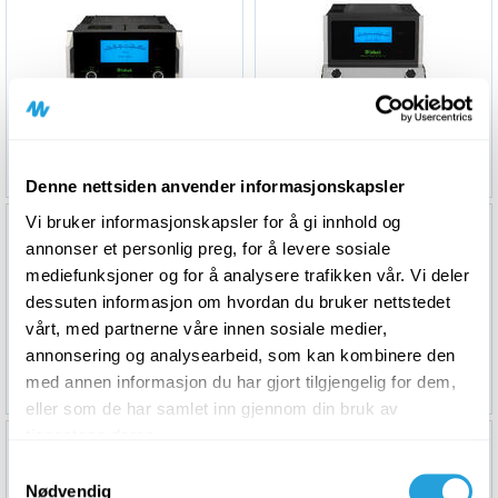
McIntosh MC611
McIntosh MC830
139 999,-
84 999,-
Denne nettsiden anvender informasjonskapsler
Vi bruker informasjonskapsler for å gi innhold og
annonser et personlig preg, for å levere sosiale
mediefunksjoner og for å analysere trafikken vår. Vi deler
dessuten informasjon om hvordan du bruker nettstedet
vårt, med partnerne våre innen sosiale medier,
annonsering og analysearbeid, som kan kombinere den
McIntosh MC901
McIntosh MI1250
med annen informasjon du har gjort tilgjengelig for dem,
339 999,-
69 999,-
eller som de har samlet inn gjennom din bruk av
tjenestene deres.
Samtykkevalg
Nødvendig