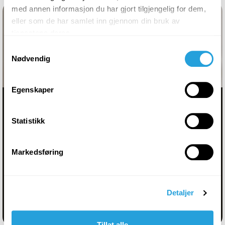
med annen informasjon du har gjort tilgjengelig for dem,
eller som de har samlet inn gjennom din bruk av
tjenestene deres.
Samtykkevalg
Nødvendig
Egenskaper
NYHET · TRÅDLØS HIFI
Statistikk
LS LUXE
Trådløs HiFi som redefinerer luksus. Formgitt
Markedsføring
av Ross Lovegrove.
Detaljer
Utforsk LS LUXE →
Tillat alle