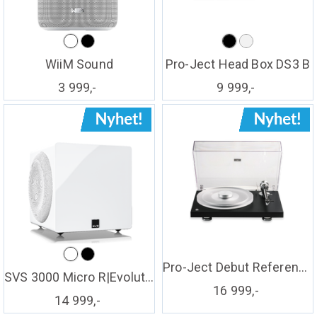
WiiM Sound
Pro-Ject Head Box DS3 B
3 999,-
9 999,-
Pro-Ject Debut Reference 10 - sort
SVS 3000 Micro R|Evolution
16 999,-
14 999,-