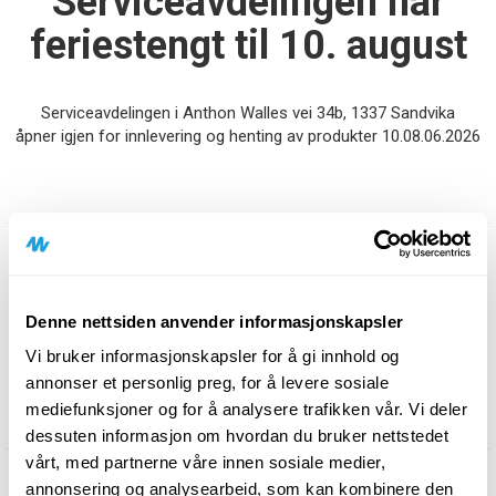
Serviceavdelingen har
feriestengt til 10. august
Serviceavdelingen i Anthon Walles vei 34b, 1337 Sandvika
åpner igjen for innlevering og henting av produkter 10.08.06.2026
Nyheter:
Denne nettsiden anvender informasjonskapsler
Vi bruker informasjonskapsler for å gi innhold og
Klikk deg inn og les mer om våre nyheter her!
annonser et personlig preg, for å levere sosiale
mediefunksjoner og for å analysere trafikken vår. Vi deler
dessuten informasjon om hvordan du bruker nettstedet
vårt, med partnerne våre innen sosiale medier,
annonsering og analysearbeid, som kan kombinere den