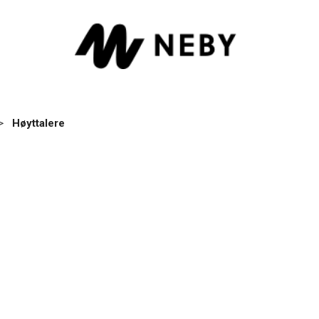
>
Høyttalere